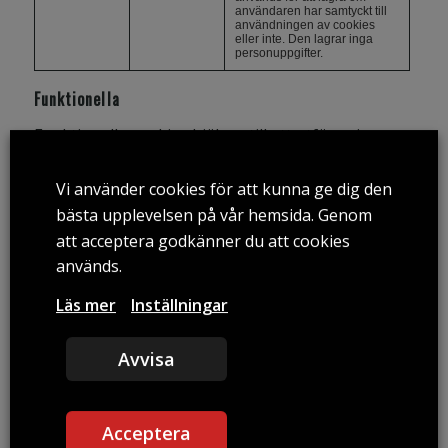
användaren har samtyckt till
användningen av cookies
eller inte. Den lagrar inga
personuppgifter.
Funktionella
Funktionella cookies hjälper till att utföra vissa
funktioner som att dela innehållet på webbplatsen
på sociala medieplattformar, samla in feedback
Vi använder cookies för att kunna ge dig den
och andra tredjepartsfunktioner.
bästa upplevelsen på vår hemsida. Genom
att acceptera godkänner du att cookies
Prestanda
används.
Prestandacookies används för att förstå och
Läs mer
Inställningar
analysera webbplatsens nyckelprestandaindex,
vilket hjälper till att leverera en bättre
Avvisa
användarupplevelse för besökarna.
Analytiska
Analytiska cookies används för att förstå hur
Acceptera